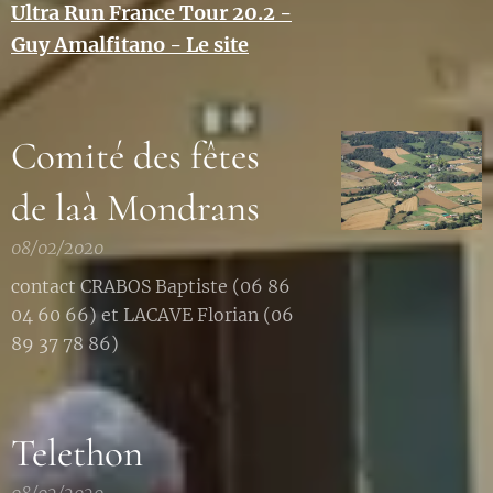
Ultra Run France Tour 20.2 -
Guy Amalfitano - Le site
Comité des fêtes
de laà Mondrans
08/02/2020
contact CRABOS Baptiste (06 86
04 60 66) et LACAVE Florian (06
89 37 78 86)
Telethon