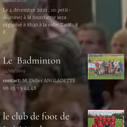
08/02/2020
Le 4 décembre 2021 , un petit-
déjeuner à la fourchette sera
organisé à 8h30 à la salle. Tarif : 8
€.
Le Badminton
14/09/2019
contact:
M. Didier ANGLADETTE
06 25 99 44 48
le club de foot de