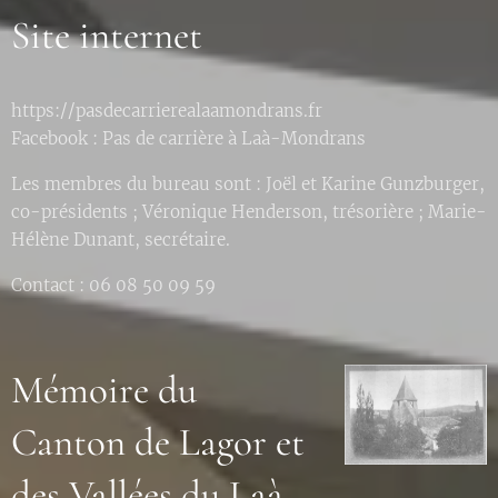
Site internet
https://pasdecarrierealaamondrans.fr
Facebook : Pas de carrière à Laà-Mondrans
Les membres du bureau sont : Joël et Karine Gunzburger,
co-présidents ; Véronique Henderson, trésorière ; Marie-
Hélène Dunant, secrétaire.
Contact : 06 08 50 09 59
Mémoire du
Canton de Lagor et
des Vallées du Laà