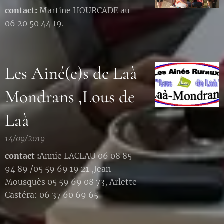
contact:
Martine HOURCADE au
06 20 50 44 19.
Les Ainé(e)s de Laà
Mondrans ,Lous de
Laà
14/09/2019
contact :
Annie LACLAU 06 08 85
94 89 /05 59 69 19 21 ,Jean
Mousquès 05 59 69 08 73, Arlette
Castéra: 06 37 60 69 65