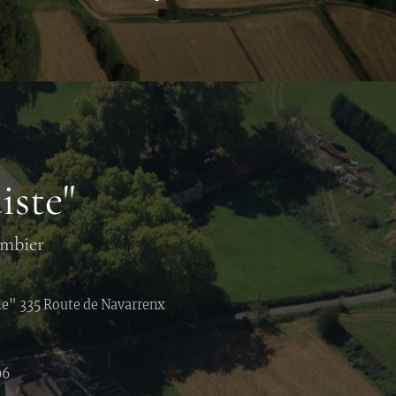
iste"
ombier
le" 335 Route de Navarrenx
96