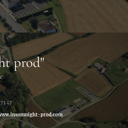
ht prod"
e
 73 47
/www.insomnight-prod.com