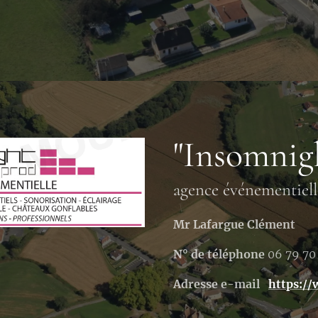
"Insomnig
agence événementiell
Mr Lafargue Clément
N° de téléphone
06 79 70
Adresse e-mail
https:/