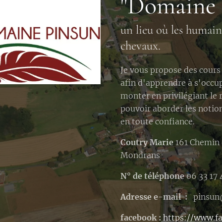
"Domaine 
un lieu où les humain
chevaux.
Je vous propose des cours 
afin d'apprendre à s'occu
monter en privilégiant le 
pouvoir aborder les notio
en toute confiance.
Coutry Marie
161 Chemin 
Mondrans
N° de téléphone
06 33 17 
Adresse e-mail :
pinsun
facebook :
https://www.f