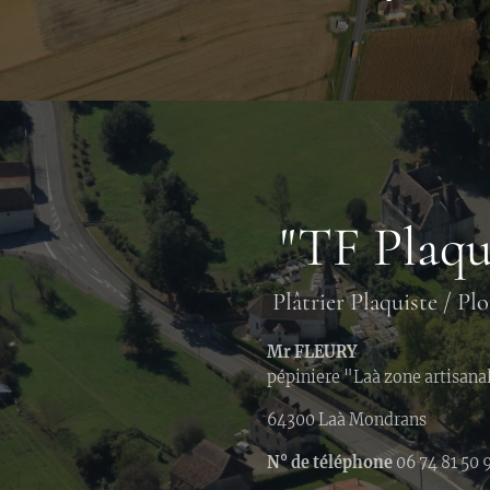
"TF Plaqu
Plâtrier Plaquiste / Pl
Mr FLEURY
pépiniere "Laà zone artisana
64300 Laà Mondrans
N° de téléphone
06 74 81 50 