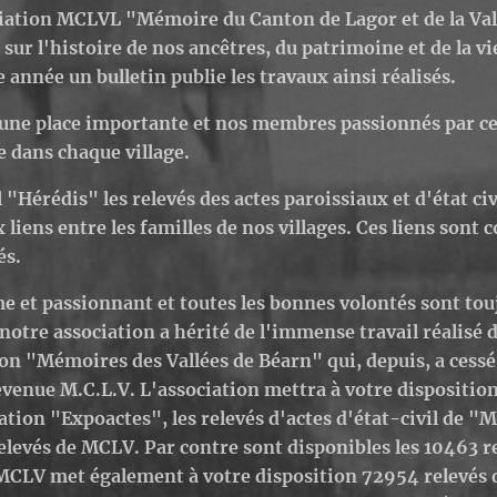
iation MCLVL "Mémoire du Canton de Lagor et de la Val
 sur l'histoire de nos ancêtres, du patrimoine et de la vi
 année un bulletin publie les travaux ainsi réalisés.
 une place importante et nos membres passionnés par c
e dans chaque village.
el "Hérédis" les relevés des actes paroissiaux et d'état c
liens entre les familles de nos villages. Ces liens sont 
és.
me et passionnant et toutes les bonnes volontés sont tou
notre association a hérité de l'immense travail réalisé
on "Mémoires des Vallées de Béarn" qui, depuis, a cessé 
devenue M.C.L.V.
L'association mettra à votre disposition
ication "Expoactes", les relevés d'actes d'état-civil de 
relevés de MCLV. Par contre sont disponibles les 10463 
MCLV met également à votre disposition
72954
relevés 