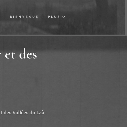
S
BIENVENUE
PLUS
 et des
 des Vallées du Laà