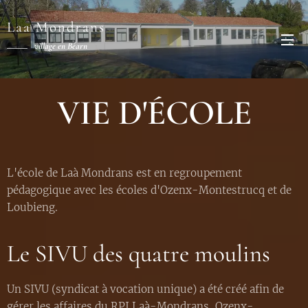
Laa Mondrans
village en Béarn
VIE D'ÉCOLE
L'école de Laà Mondrans est en regroupement
pédagogique avec les écoles d'Ozenx-Montestrucq et de
Loubieng.
Le SIVU des quatre moulins
Un SIVU (syndicat à vocation unique) a été créé afin de
gérer les affaires du RPI Laà-Mondrans, Ozenx-