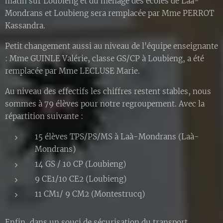
matin sur Loubieng et du ménage des écoles de Laà-
Mondrans et Loubieng sera remplacée par Mme PERROT
Kassandra.
Petit changement aussi au niveau de l'équipe enseignante
: Mme GUINLE Valérie, classe GS/CP à Loubieng, a été
remplacée par Mme LECLUSE Marie.
Au niveau des effectifs les chiffres restent stables, nous
sommes à 79 élèves pour notre regroupement. Avec la
répartition suivante :
15 élèves TPS/PS/MS à Laà-Mondrans (Laà-
Mondrans)
14 GS / 10 CP (Loubieng)
9 CE1/10 CE2 (Loubieng)
11 CM1/ 9 CM2 (Montestrucq)
Enfin, dans un souci de sécurisation du transport