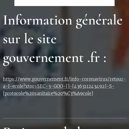
Information générale
sur le site
gouvernement .fr :
https://www.gouvernement.fr/info-coronavirus/retour-
a-l-ecole?xtor=SEC-3-GOO-[]-[436311243492]-S-
[protocole%20sanitaire%20%C3%A9cole]