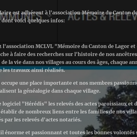
aire est adhérent à l'association Mémoire du Canton de
 dont voici quelques infos:
 l'association MCLVL "Mémoire du Canton de Lagor et d
che à faire des recherches sur l'histoire de nos ancêtres
 de la vie dans nos villages au cours des âges, chaque a
e les travaux ainsi réalisés.
 occupe une place importante et nos membres passionné
alisent la généalogie dans chaque village.
e logiciel "Hérédis" les relevés des actes paroissiaux et d
tablir de nombreux liens entre les familles de nos villa
 par les relevés d'actes notariés.
ail énorme et passionnant et toutes les bonnes volontés 