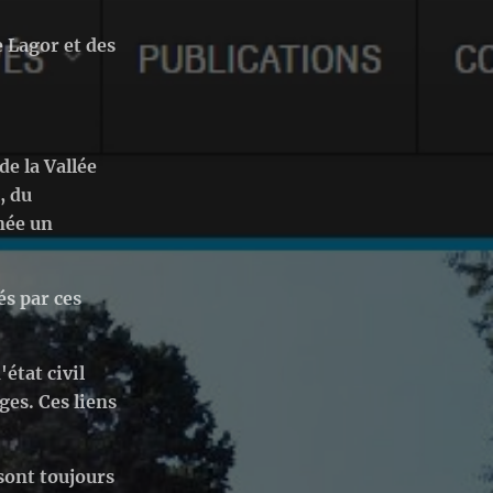
 Lagor et des
e la Vallée
, du
nnée un
s par ces
'état civil
ges. Ces liens
sont toujours