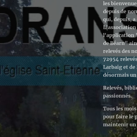
les bienvenues
depuis de nom
qui, depuis, a
L'association 
l'application 
de Béarn" ain
relevés des 
72954
relevés
Larbaig et de
désormais un 
Relevés, bibli
passionnés.
Tous les mois
pour faire le
maintenir un 