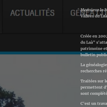
Monsieur le M
Vallées du Laà
Créée en 2002
du Laà" s'atta
patrimoine et
bulletin publi
La généalogie
recherches ré
Traitées sur l
permettent d'é
sont complétés
C'est un trav