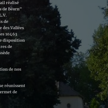
il réalisé
s de Béarn"
L.V.
is de
e des Vallées
les 10463
 disposition
ires de
ssède
ition de nos
se réunissent
permet de