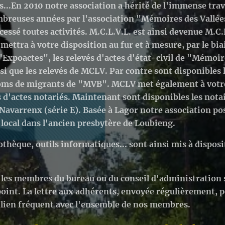
...
En 2010 notre association a hérité de l'immense trava
breuses années par l'association "Mémoires des Vallée
 cessé toutes activités. M.C.L.V.L. est ainsi devenue M.C.
mettra à votre disposition au fur et à mesure, par le bia
"Expoactes", les relevés d'actes d'état-civil de "Mémoir
si que les relevés de MCLV. Par contre sont disponibles 
noms de migrants de "MVB".
MCLV met également à votre
 d'actes notariés. Maintenant sont disponibles les nota
 Navarrenx (série E).
Basée à Lagor notre association po
local dans l'ancien presbytère de Loubieng.
othèque, outils informatiques... sont ainsi mis à dispos
 les membres du bureau ou du conseil d'administration 
 point. La lettre aux adhérents, envoyée régulièrement, 
lien fréquent avec l'ensemble de nos membres.